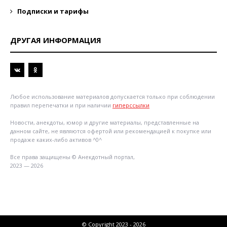
Подписки и тарифы
ДРУГАЯ ИНФОРМАЦИЯ
Любое использование материалов допускается только при соблюдении
правил перепечатки и при наличии
гиперссылки
Новости, анекдоты, юмор и другие материалы, представленные на
данном сайте, не являются офертой или рекомендацией к покупке или
продаже каких-либо активов ^0^
Все права защищены © Анекдотный портал,
2023 — 2026
© Copyright 2023 - 2026