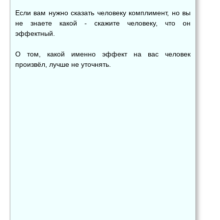
Если вам нужно сказать человеку комплимент, но вы
не знаете какой - скажите человеку, что он
эффектный.
О том, какой именно эффект на вас человек
произвёл, лучше не уточнять.
👍
👎
😂
0
0
0
😱
😡
😢
0
0
0