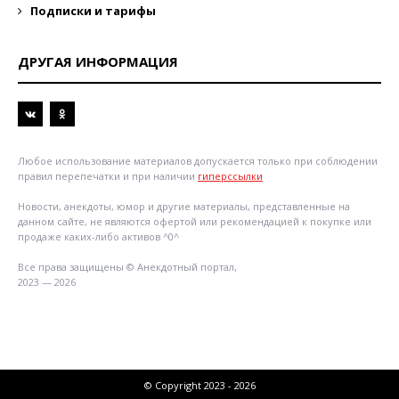
Подписки и тарифы
ДРУГАЯ ИНФОРМАЦИЯ
Любое использование материалов допускается только при соблюдении
правил перепечатки и при наличии
гиперссылки
Новости, анекдоты, юмор и другие материалы, представленные на
данном сайте, не являются офертой или рекомендацией к покупке или
продаже каких-либо активов ^0^
Все права защищены © Анекдотный портал,
2023 — 2026
© Copyright 2023 - 2026