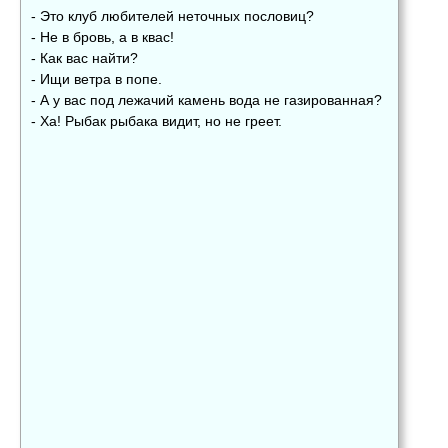
- Это клуб любителей неточных пословиц?
- Не в бровь, а в квас!
- Как вас найти?
- Ищи ветра в попе.
- А у вас под лежачий камень вода не газированная?
- Ха! Рыбак рыбака видит, но не греет.
👍
👎
😂
0
0
0
😱
😡
😢
0
0
0