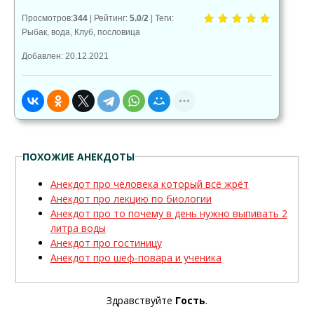
Просмотров
:
344
|
Рейтинг
:
5.0
/
2
|
Теги
:
Рыбак
,
вода
,
Клуб
,
пословица
Добавлен: 20.12.2021
ПОХОЖИЕ АНЕКДОТЫ
Анекдот про человека который всё жрёт
Анекдот про лекцию по биологии
Анекдот про то почему в день нужно выпивать 2
литра воды
Анекдот про гостиницу
Анекдот про шеф-повара и ученика
Здравствуйте
Гость
.