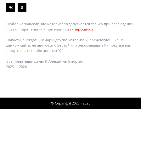
Любое использование материалов допускается только при соблюдении
правил перепечатки и при наличии
гиперссылки
Новости, анекдоты, юмор и другие материалы, представленные на
данном сайте, не являются офертой или рекомендацией к покупке или
продаже каких-либо активов ^0^
Все права защищены © Анекдотный портал,
2023 — 2026
© Copyright 2023 - 2026