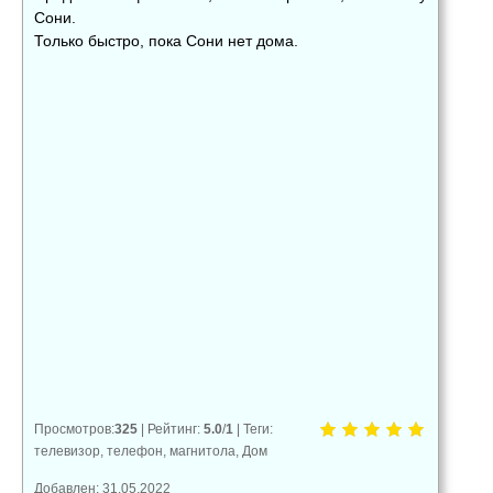
Сони.
Только быстро, пока Сони нет дома.
👍
👎
😂
0
0
0
😱
😡
😢
0
0
0
Просмотров
:
325
|
Рейтинг
:
5.0
/
1
|
Теги
:
телевизор
,
телефон
,
магнитола
,
Дом
Добавлен: 31.05.2022