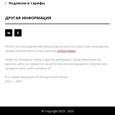
Подписки и тарифы
ДРУГАЯ ИНФОРМАЦИЯ
Любое использование материалов допускается только при соблюдении
правил перепечатки и при наличии
гиперссылки
Новости, анекдоты, юмор и другие материалы, представленные на
данном сайте, не являются офертой или рекомендацией к покупке или
продаже каких-либо активов ^0^
Все права защищены © Анекдотный портал,
2023 — 2026
© Copyright 2023 - 2026