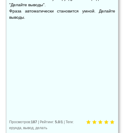
"Делайте выводы".
Фраза автоматически становится умной. Делайте
выводы.
👍
👎
😂
0
0
0
😱
😡
😢
0
0
0
Просмотров
:
187
|
Рейтинг
:
5.0
/
1
|
Теги
:
ерунда
,
вывод
,
делать