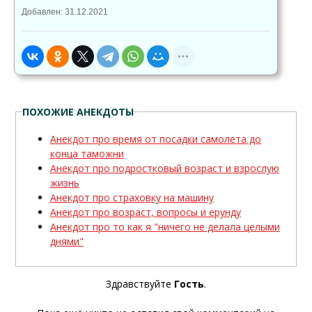
Добавлен: 31.12.2021
ПОХОЖИЕ АНЕКДОТЫ
Анекдот про время от посадки самолета до
конца таможни
Анекдот про подростковый возраст и взрослую
жизнь
Анекдот про страховку на машину
Анекдот про возраст, вопросы и ерунду
Анекдот про то как я "ничего не делала целыми
днями"
Здравствуйте
Гость
.