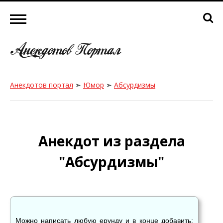
Анекдотов портал
➣
Юмор
➣
Абсурдизмы
Анекдот из раздела
"Абсурдизмы"
Можно написать любую ерунду и в конце добавить: