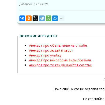
Добавлен: 17.12.2021
ПОХОЖИЕ АНЕКДОТЫ
Анекдот про объявление на столбе
Анекдот про людей и хвост
Анекдот про улыбку
Анекдот про некоторые виды обезьян
Анекдот про то как улыбается счастье
Пока ещё никто не оставил сво
Не стесняйся