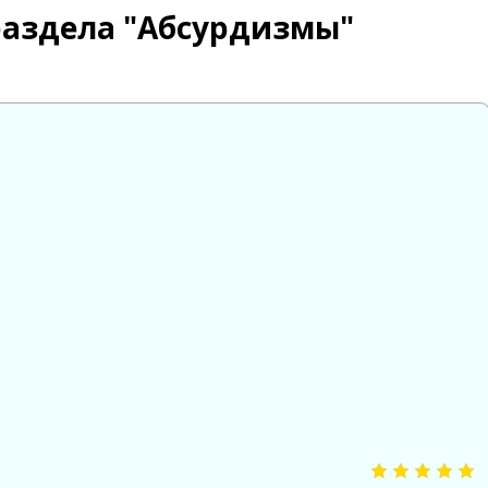
раздела "Абсурдизмы"

😱
😡
😢
0
0
0
0