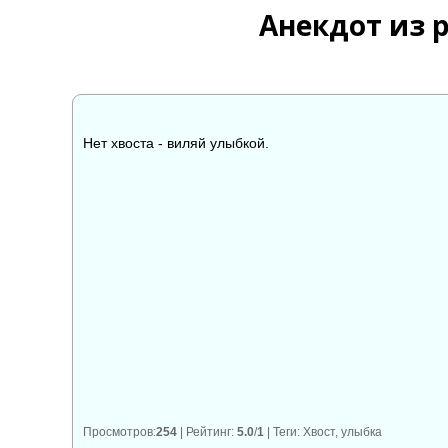
Анекдот из 
Нет хвоста - виляй улыбкой.
👍
👎

0
0
Просмотров
:
254
|
Рейтинг
:
5.0
/
1
|
Теги
:
Хвост
,
улыбка