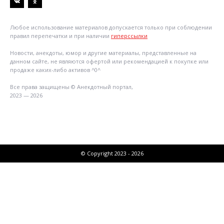
Любое использование материалов допускается только при соблюдении
правил перепечатки и при наличии
гиперссылки
Новости, анекдоты, юмор и другие материалы, представленные на
данном сайте, не являются офертой или рекомендацией к покупке или
продаже каких-либо активов ^0^
Все права защищены © Анекдотный портал,
2023 — 2026
© Copyright 2023 - 2026