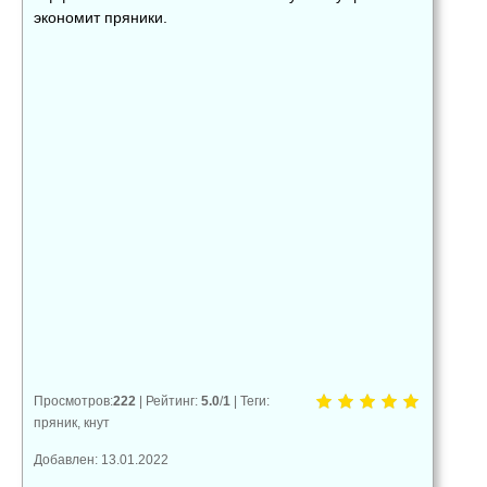
экономит пряники.
👍
👎
😂
0
0
0
😱
😡
😢
0
0
0
Просмотров
:
222
|
Рейтинг
:
5.0
/
1
|
Теги
:
пряник
,
кнут
Добавлен: 13.01.2022