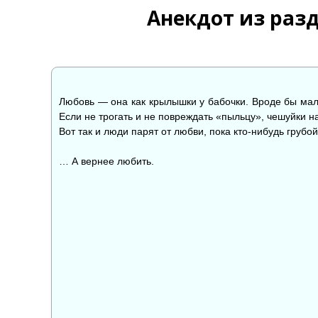
Анекдот из раз
Любовь — она как крылышки у бабочки. Вроде бы мале
Если не трогать и не повреждать «пыльцу», чешуйки н
Вот так и люди парят от любви, пока кто-нибудь грубо
… А вернее любить.
👍
👎

0
0