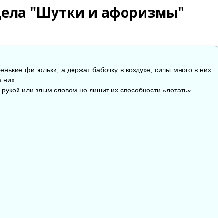
дела "Шутки и афоризмы"
нькие фитюльки, а держат бабочку в воздухе, силы много в них.
а них …
й рукой или злым словом не лишит их способности «летать»

😱
😡
😢
0
0
0
0