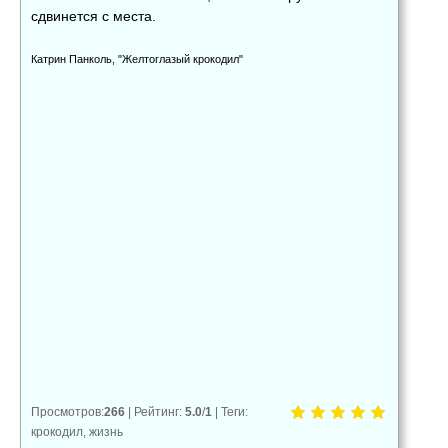
сдвинется с места.
Катрин Панколь, "Желтоглазый крокодил"
👍
👎
😂
0
0
0
😱
😡
😢
0
0
0
Просмотров
:
266
|
Рейтинг
:
5.0
/
1
|
Теги
:
крокодил
,
жизнь