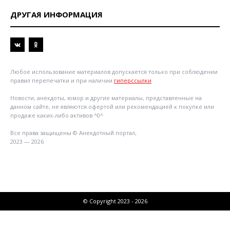
ДРУГАЯ ИНФОРМАЦИЯ
Любое использование материалов допускается только при соблюдении
правил перепечатки и при наличии
гиперссылки
Новости, анекдоты, юмор и другие материалы, представленные на
данном сайте, не являются офертой или рекомендацией к покупке или
продаже каких-либо активов ^0^
Все права защищены © Анекдотный портал,
2023 — 2026
© Copyright 2023 - 2026