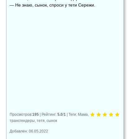
— Не знаю, сынок, спроси у тети Сережи.
👍
👎
😂
0
0
0
😱
😡
😢
0
0
0
Просмотров
:
195
|
Рейтинг
:
5.0
/
1
|
Теги
:
Мама
,
трансгендеры
,
тетя
,
сынок
Добавлен: 06.05.2022