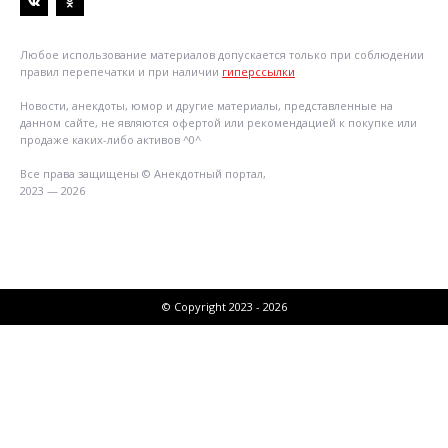
Любое использование материалов допускается только при соблюдении
правил перепечатки и при наличии
гиперссылки
Новости, анекдоты, юмор и другие материалы, представленные на
данном сайте, не являются офертой или рекомендацией к покупке или
продаже каких-либо активов ^0^
Все права защищены © Анекдотный портал,
2023 — 2026
© Copyright 2023 - 2026