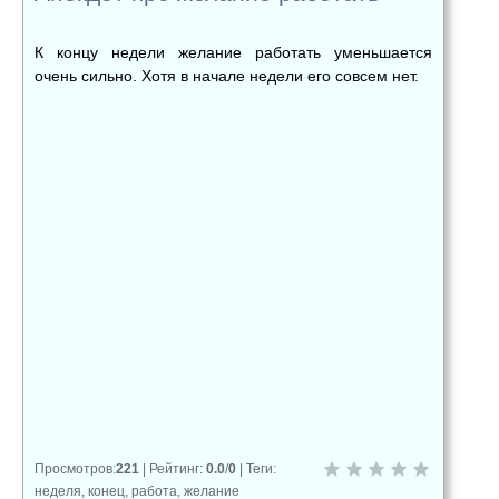
К концу недели желание работать уменьшается
очень сильно. Хотя в начале недели его совсем нет.
👍
👎
😂
0
0
0
😱
😡
😢
0
0
0
Просмотров
:
221
|
Рейтинг
:
0.0
/
0
|
Теги
:
неделя
,
конец
,
работа
,
желание