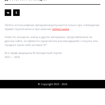
Любое использование материалов допускается только при соблюдении
правил перепечатки и при наличии
гиперссылки
Новости, анекдоты, юмор и другие материалы, представленные на
данном сайте, не являются офертой или рекомендацией к покупке или
продаже каких-либо активов ^0^
Все права защищены © Анекдотный портал,
2023 — 2026
© Copyright 2023 - 2026