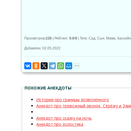
👍
👎

0
0
Просмотров
:
226
|
Рейтинг
:
0.0
/
0
|
Теги
:
Сад
,
Сын
,
Мама
,
бассейн
Добавлен: 02.05.2022
ПОХОЖИЕ АНЕКДОТЫ
История про границы дозволенного
Анекдот про тревожный звонок, Серёжу и Эди
Анекдот про сказку на ночь
Анекдот про холостяка