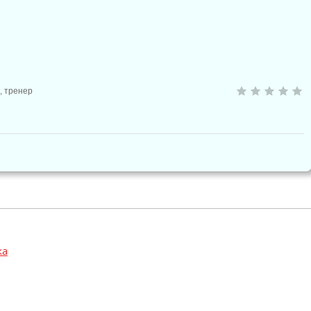

😱
😡
😢
0
0
0
0
,
тренер
ка