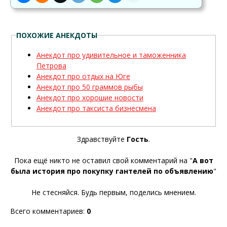
ПОХОЖИЕ АНЕКДОТЫ
Анекдот про удивительное и таможенника
Петрова
Анекдот про отдых на Юге
Анекдот про 50 граммов рыбы
Анекдот про хорошие новости
Анекдот про таксиста бизнесмена
Здравствуйте
Гость
.
Пока ещё никто не оставил свой комментарий на "
А вот
была история про покупку гантелей по объявлению
"
Не стесняйся. Будь первым, поделись мнением.
Всего комментариев
:
0