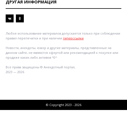
ДРУГАЯ ИНФОРМАЦИЯ
Любое использование материалов допускается только при соблюдении
правил перепечатки и при наличии
гиперссылки
Новости, анекдоты, юмор и другие материалы, представленные на
данном сайте, не являются офертой или рекомендацией к покупке или
продаже каких-либо активов ^0^
Все права защищены © Анекдотный портал,
2023 — 2026
© Copyright 2023 - 2026