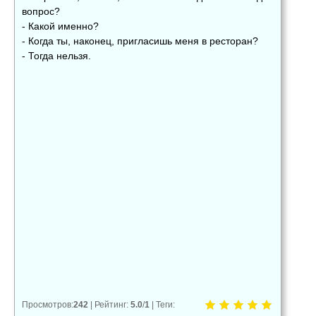
вопрос?
- Какой именно?
- Когда ты, наконец, пригласишь меня в ресторан?
- Тогда нельзя.
👍
👎
😂
0
0
0
😱
😡
😢
0
0
0
Просмотров
:
242
|
Рейтинг
:
5.0
/
1
|
Теги
: