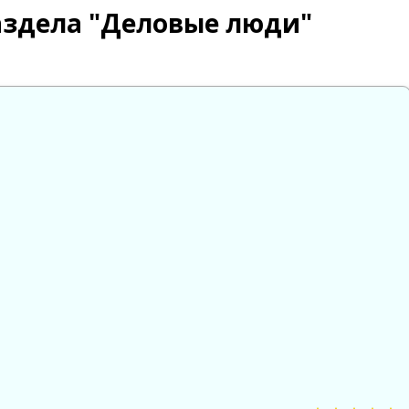
аздела "Деловые люди"

😱
😡
😢
0
0
0
0