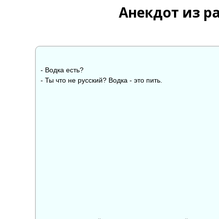
Анекдот из р
- Водка есть?
- Ты что не русский? Водка - это пить.
👍
👎

0
0