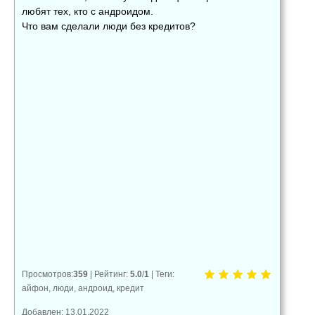
любят тех, кто с андроидом.
Что вам сделали люди без кредитов?
👍
👎
😂
0
0
0
😱
😡
😢
0
0
0
Просмотров
:
359
|
Рейтинг
:
5.0
/
1
|
Теги
:
айфон
,
люди
,
андроид
,
кредит
Добавлен: 13.01.2022