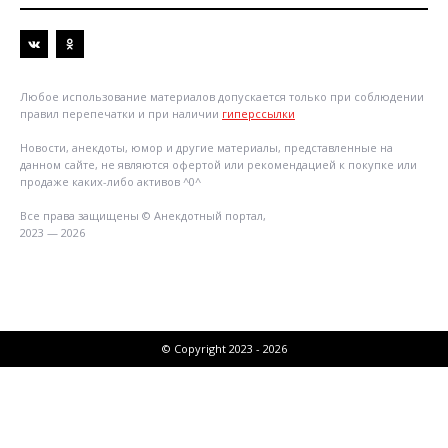
Любое использование материалов допускается только при соблюдении
правил перепечатки и при наличии
гиперссылки
Новости, анекдоты, юмор и другие материалы, представленные на
данном сайте, не являются офертой или рекомендацией к покупке или
продаже каких-либо активов ^0^
Все права защищены © Анекдотный портал,
2023 — 2026
© Copyright 2023 - 2026