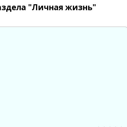
аздела "Личная жизнь"

😱
😡
😢
0
0
0
0