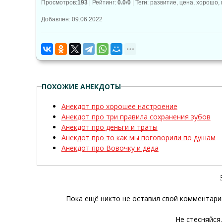
Просмотров
:
193
|
Рейтинг
:
0.0
/
0
|
Теги
:
развитие
,
цена
,
хорошо
,
Добавлен: 09.06.2022
ПОХОЖИЕ АНЕКДОТЫ
Анекдот про хорошее настроение
Анекдот про три правила сохранения зубов
Анекдот про деньги и траты
Анекдот про то как мы поговорили по душам
Анекдот про Вовочку и деда
Пока ещё никто не оставил свой комментарий
Не стесняйся