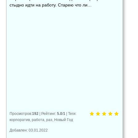
стыдно идти на работу. Старею что ли…
👍
👎
😂
0
0
0
😱
😡
😢
0
0
0
Просмотров
:
192
|
Рейтинг
:
5.0
/
1
|
Теги
:
корпоратив
,
работа
,
раз
,
Новый Год
Добавлен: 03.01.2022