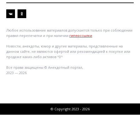
Любое использование материалов допускается только при соблюдении
правил перепечатки и при наличии
гиперссылки
Новости, анекдоты, юмор и другие материалы, представленные на
данном сайте, не являются офертой или рекомендацией к покупке или
продаже каких-либо активов ^0^
Все права защищены © Анекдотный портал,
2023 — 2026
© Copyright 2023 - 2026