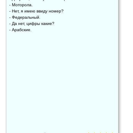
- Моторола.
- Нет, я имею ввиду номер?
- Федеральный.
- Да нет, цифры какие?
- Арабские.
👍
👎
😂
0
0
0
😱
😡
😢
0
0
0