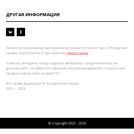
ДРУГАЯ ИНФОРМАЦИЯ
Любое использование материалов допускается только при соблюдении
правил перепечатки и при наличии
гиперссылки
Новости, анекдоты, юмор и другие материалы, представленные на
данном сайте, не являются офертой или рекомендацией к покупке или
продаже каких-либо активов ^0^
Все права защищены © Анекдотный портал,
2023 — 2026
© Copyright 2023 - 2026