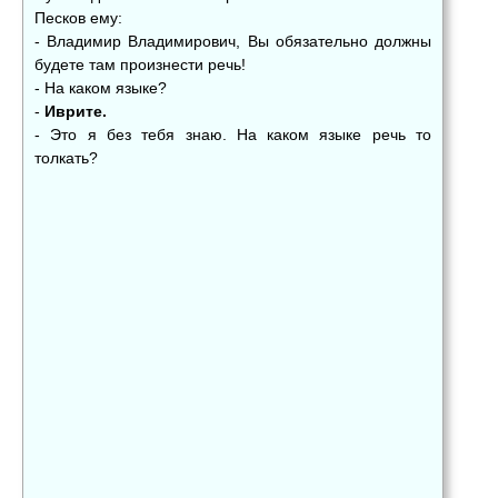
Песков ему:
- Владимир Владимирович, Вы обязательно должны
будете там произнести речь!
- На каком языке?
-
Иврите.
- Это я без тебя знаю. На каком языке речь то
толкать?
👍
👎
😂
0
0
0
😱
😡
😢
0
0
0