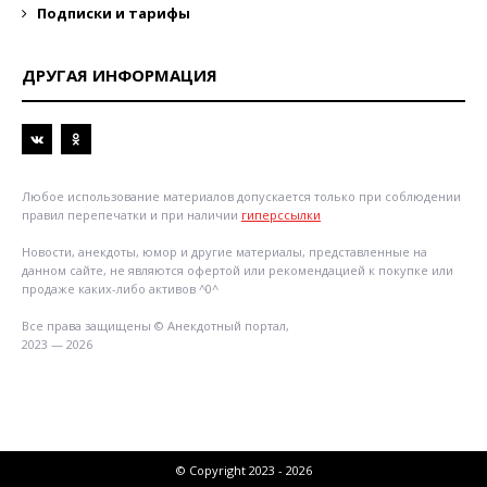
Подписки и тарифы
ДРУГАЯ ИНФОРМАЦИЯ
Любое использование материалов допускается только при соблюдении
правил перепечатки и при наличии
гиперссылки
Новости, анекдоты, юмор и другие материалы, представленные на
данном сайте, не являются офертой или рекомендацией к покупке или
продаже каких-либо активов ^0^
Все права защищены © Анекдотный портал,
2023 — 2026
© Copyright 2023 - 2026