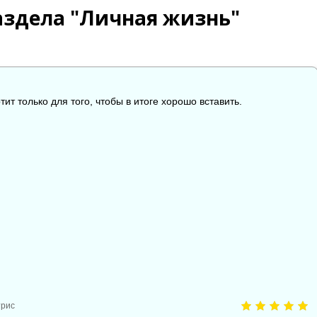
аздела "Личная жизнь"
тит только для того, чтобы в итоге хорошо вставить.

😱
😡
😢
0
0
0
0
трис