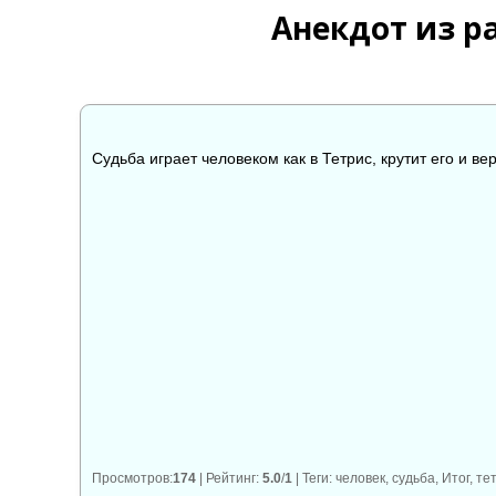
Анекдот из р
Судьба играет человеком как в Тетрис, крутит его и вер
👍
👎

0
0
Просмотров
:
174
|
Рейтинг
:
5.0
/
1
|
Теги
:
человек
,
судьба
,
Итог
,
те