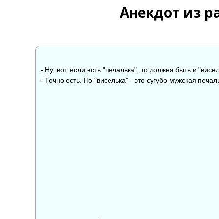
Анекдот из р
- Ну, вот, если есть "печалька", то должна быть и "висе
- Точно есть. Но "виселька" - это сугубо мужская печал
👍
👎

0
0