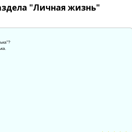
аздела "Личная жизнь"
лька"?
ька.

😱
😡
😢
0
0
0
0