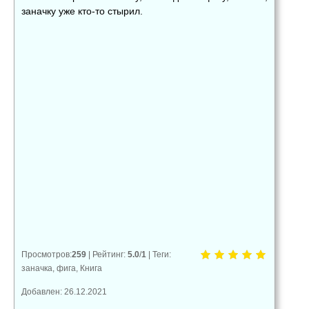
заначку уже кто-то стырил.
👍
👎
😂
0
0
0
😱
😡
😢
0
0
0
Просмотров
:
259
|
Рейтинг
:
5.0
/
1
|
Теги
:
заначка
,
фига
,
Книга
Добавлен: 26.12.2021