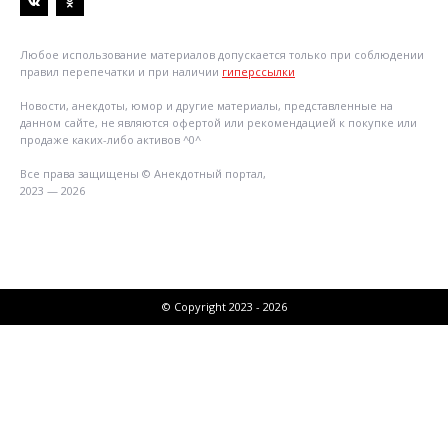
Любое использование материалов допускается только при соблюдении
правил перепечатки и при наличии
гиперссылки
Новости, анекдоты, юмор и другие материалы, представленные на
данном сайте, не являются офертой или рекомендацией к покупке или
продаже каких-либо активов ^0^
Все права защищены © Анекдотный портал,
2023 — 2026
© Copyright 2023 - 2026