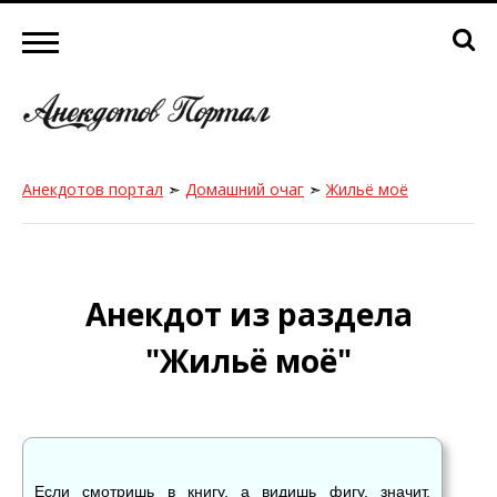
Анекдотов портал
➣
Домашний очаг
➣
Жильё моё
Анекдот из раздела
"Жильё моё"
Если смотришь в книгу, а видишь фигу, значит,