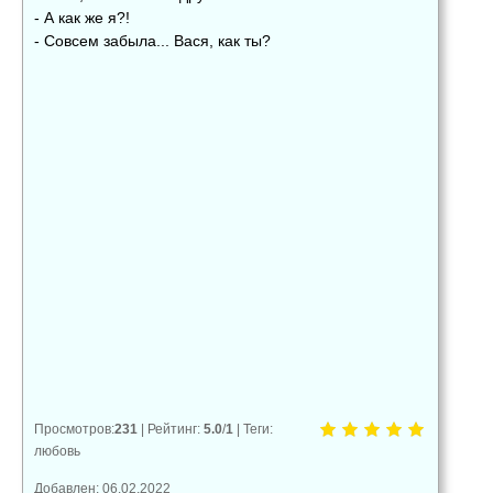
- А как же я?!
- Совсем забыла... Вася, как ты?
👍
👎
😂
0
0
0
😱
😡
😢
0
0
0
Просмотров
:
231
|
Рейтинг
:
5.0
/
1
|
Теги
:
любовь
Добавлен: 06.02.2022