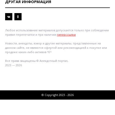
ДРУГАЯ ИНФОРМАЦИЯ
Любое использование материалов допускается только при соблюдении
правил перепечатки и при наличии
гиперссылки
Новости, анекдоты, юмор и другие материалы, представленные на
данном сайте, не являются офертой или рекомендацией к покупке или
продаже каких-либо активов ^0^
Все права защищены © Анекдотный портал,
2023 — 2026
© Copyright 2023 - 2026