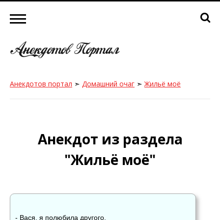
Анекдотов портал
➣
Домашний очаг
➣
Жильё моё
Анекдот из раздела
"Жильё моё"
- Вася, я полюбила другого.