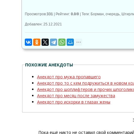
Просмотров
:
331
|
Рейтинг
:
0.0
/
0
|
Теги
:
Борман
,
очередь
,
Штирл
Добавлен: 25.12.2021
ПОХОЖИЕ АНЕКДОТЫ
Анекдот про мужа пропавшего
Анекдот про то с кем подружиться в новом ко
Анекдот про шоплифтеров и прочих шпоголик
Анекдот про месяц после замужества
Анекдот про искорки в глазах жены
Пока ещё никто не оставил свой комментарий