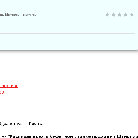
иц
,
Мюллер
,
Гиммлер
ллективе
ов
Здравствуйте
Гость
.
 на "
Распихав всех, к буфетной стойке подходит Штирли