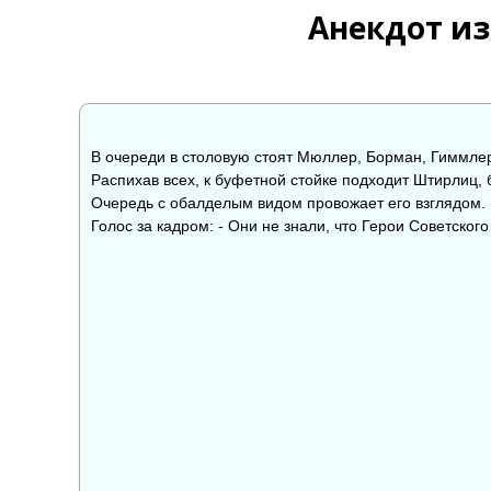
Анекдот и
В очереди в столовую стоят Мюллер, Борман, Гиммлер
Распихав всех, к буфетной стойке подходит Штирлиц, б
Очередь с обалделым видом провожает его взглядом.
Голос за кадром: - Они не знали, что Герои Советско
👍
👎

0
0