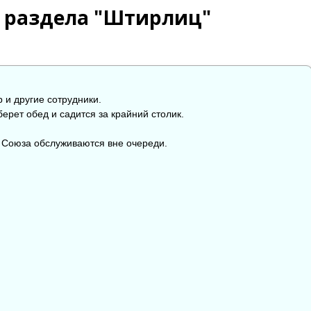
з раздела "Штирлиц"
 и другие сотрудники.
ерет обед и садится за крайний столик.
го Союза обслуживаются вне очереди.

😱
😡
😢
0
0
0
0