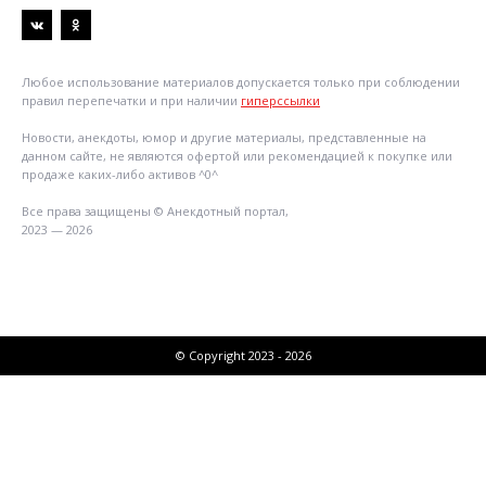
Любое использование материалов допускается только при соблюдении
правил перепечатки и при наличии
гиперссылки
Новости, анекдоты, юмор и другие материалы, представленные на
данном сайте, не являются офертой или рекомендацией к покупке или
продаже каких-либо активов ^0^
Все права защищены © Анекдотный портал,
2023 — 2026
© Copyright 2023 - 2026