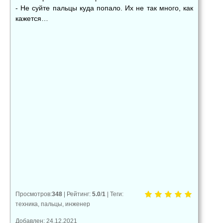
- Не суйте пальцы куда попало. Их не так много, как
кажется…
👍
👎
😂
0
0
0
😱
😡
😢
0
0
0
Просмотров
:
348
|
Рейтинг
:
5.0
/
1
|
Теги
:
техника
,
пальцы
,
инженер
Добавлен: 24.12.2021