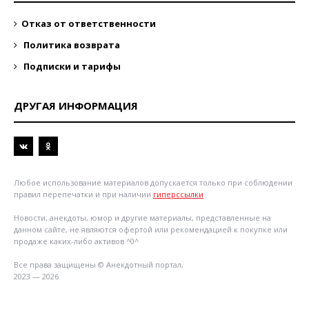
Отказ от ответственности
Политика возврата
Подписки и тарифы
ДРУГАЯ ИНФОРМАЦИЯ
Любое использование материалов допускается только при соблюдении
правил перепечатки и при наличии
гиперссылки
Новости, анекдоты, юмор и другие материалы, представленные на
данном сайте, не являются офертой или рекомендацией к покупке или
продаже каких-либо активов ^0^
Все права защищены © Анекдотный портал,
2023 — 2026