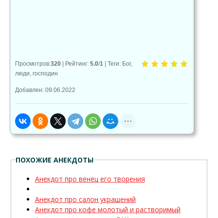
😱
😡
😢
0
0
0
Просмотров
:
320
|
Рейтинг
:
5.0
/
1
|
Теги
:
Бог
,
люди
,
господин
Добавлен: 09.06.2022
ПОХОЖИЕ АНЕКДОТЫ
Анекдот про венец его творения
Анекдот про салон украшений
Анекдот про кофе молотый и растворимый