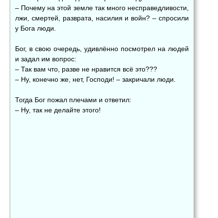
– Почему на этой земле так много несправедливости,
лжи, смертей, разврата, насилия и войн? – спросили
у Бога люди.
Бог, в свою очередь, удивлённо посмотрел на людей
и задал им вопрос:
– Так вам что, разве не нравится всё это???
– Ну, конечно же, нет, Господи! – закричали люди.
Тогда Бог пожал плечами и ответил:
– Ну, так не делайте этого!
👍
👎
😂
0
0
0