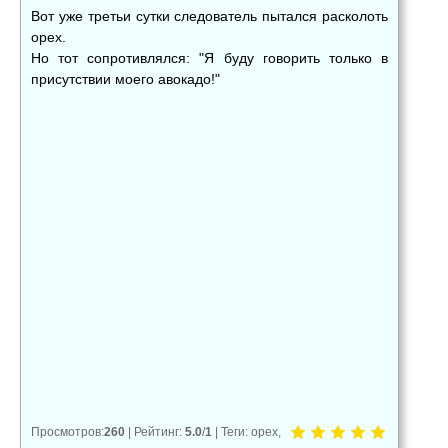
Вот уже третьи сутки следователь пытался расколоть
орех.
Но тот сопротивлялся: "Я буду говорить только в
присутствии моего авокадо!"
👍
👎
😂
0
0
0
😱
😡
😢
0
0
0
Просмотров
:
260
|
Рейтинг
:
5.0
/
1
|
Теги
:
орех
,