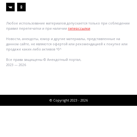
Любое использование материалов допускается только при соблюдении
правил перепечатки и при наличии
гиперссылки
Новости, анекдоты, юмор и другие материалы, представленные на
данном сайте, не являются офертой или рекомендацией к покупке или
продаже каких-либо активов ^0^
Все права защищены © Анекдотный портал,
2023 — 2026
© Copyright 2023 - 2026