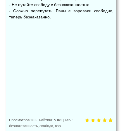
- Не путайте свободу с безнаказанностью.
- Сложно перепутать. Раньше воровали свободно,
теперь безнаказанно.
👍
👎
😂
0
0
0
😱
😡
😢
0
0
0
Просмотров
:
303
|
Рейтинг
:
5.0
/
1
|
Теги
:
безнаказанность
,
свобода
,
вор