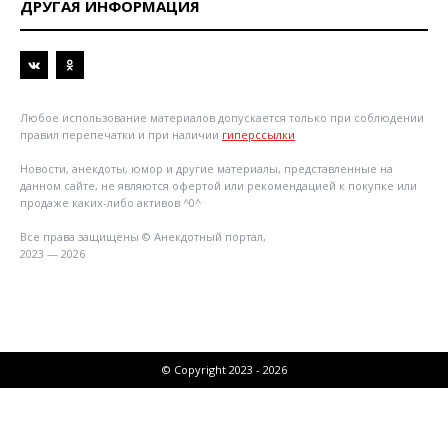
ДРУГАЯ ИНФОРМАЦИЯ
Любое использование материалов допускается только при соблюдении
правил перепечатки и при наличии
гиперссылки
Новости, анекдоты, юмор и другие материалы, представленные на
данном сайте, не являются офертой или рекомендацией к покупке или
продаже каких-либо активов ^0^
Все права защищены © Анекдотный портал,
2023 — 2026
© Copyright 2023 - 2026