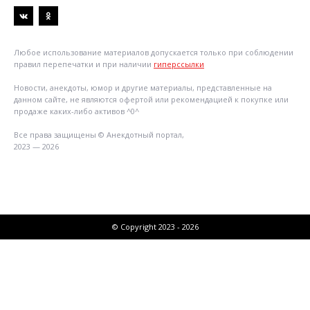
Любое использование материалов допускается только при соблюдении
правил перепечатки и при наличии
гиперссылки
Новости, анекдоты, юмор и другие материалы, представленные на
данном сайте, не являются офертой или рекомендацией к покупке или
продаже каких-либо активов ^0^
Все права защищены © Анекдотный портал,
2023 — 2026
© Copyright 2023 - 2026