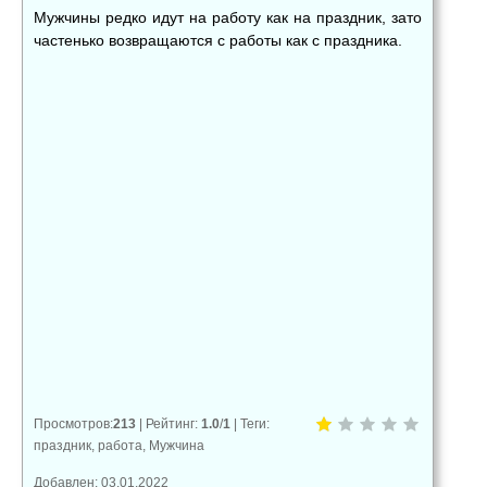
Мужчины редко идут на работу как на праздник, зато
частенько возвращаются с работы как с праздника.
👍
👎
😂
0
0
0
😱
😡
😢
0
0
0
Просмотров
:
213
|
Рейтинг
:
1.0
/
1
|
Теги
:
праздник
,
работа
,
Мужчина
Добавлен: 03.01.2022