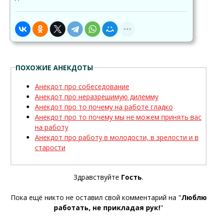
ПОХОЖИЕ АНЕКДОТЫ
Анекдот про собеседование
Анекдот про неразрешимую дилемму
Анекдот про то почему на работе гладко
Анекдот про то почему мы не можем принять вас
на работу
Анекдот про работу в молодости, в зрелости и в
старости
Здравствуйте
Гость
.
Пока ещё никто не оставил свой комментарий на "
Люблю
работать, не прикладая рук!
"