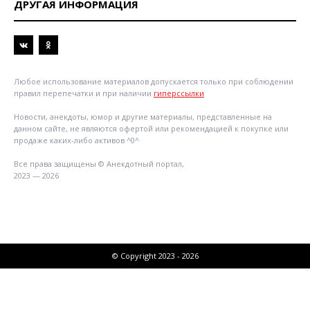
ДРУГАЯ ИНФОРМАЦИЯ
Любое использование материалов допускается только при соблюдении
правил перепечатки и при наличии
гиперссылки
Новости, анекдоты, юмор и другие материалы, представленные на
данном сайте, не являются офертой или рекомендацией к покупке или
продаже каких-либо активов ^0^
Все права защищены © Анекдотный портал,
2023 — 2026
© Copyright 2023 - 2026