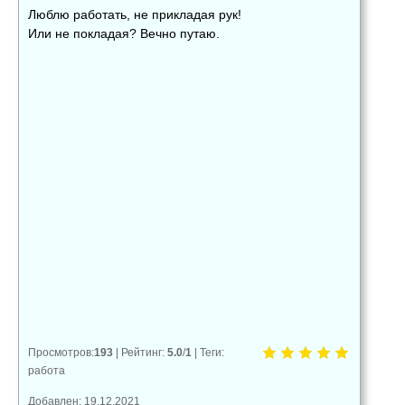
Люблю работать, не прикладая рук!
Или не покладая? Вечно путаю.
👍
👎
😂
0
0
0
😱
😡
😢
0
0
0
Просмотров
:
193
|
Рейтинг
:
5.0
/
1
|
Теги
:
работа
Добавлен: 19.12.2021