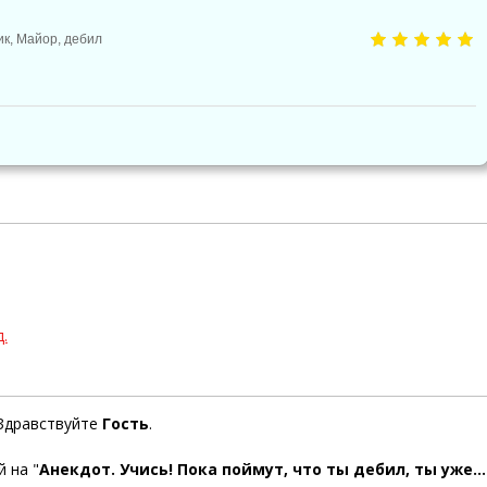
ик
,
Майор
,
дебил
.
Здравствуйте
Гость
.
 на "
Анекдот. Учись! Пока поймут, что ты дебил, ты уже...