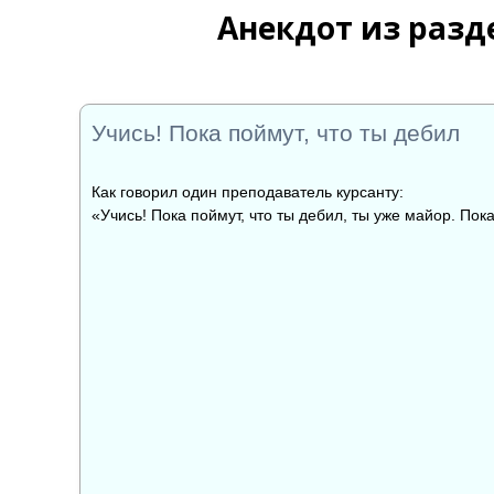
Анекдот из разд
Учись! Пока поймут, что ты дебил
Как говорил один преподаватель курсанту:
«Учись! Пока поймут, что ты дебил, ты уже майор. Пок
👍
👎

0
0