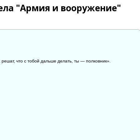
ела "Армия и вооружение"
а решат, что с тобой дальше делать, ты — полковник».

😱
😡
😢
0
0
0
0