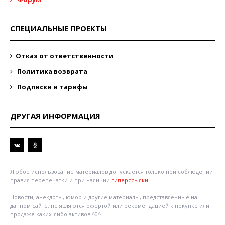
СПЕЦИАЛЬНЫЕ ПРОЕКТЫ
Отказ от ответственности
Политика возврата
Подписки и тарифы
ДРУГАЯ ИНФОРМАЦИЯ
Любое использование материалов допускается только при соблюдении
правил перепечатки и при наличии
гиперссылки
Новости, анекдоты, юмор и другие материалы, представленные на
данном сайте, не являются офертой или рекомендацией к покупке или
продаже каких-либо активов ^0^