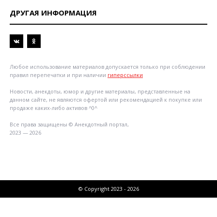
ДРУГАЯ ИНФОРМАЦИЯ
Любое использование материалов допускается только при соблюдении
правил перепечатки и при наличии
гиперссылки
Новости, анекдоты, юмор и другие материалы, представленные на
данном сайте, не являются офертой или рекомендацией к покупке или
продаже каких-либо активов ^0^
Все права защищены © Анекдотный портал,
2023 — 2026
© Copyright 2023 - 2026