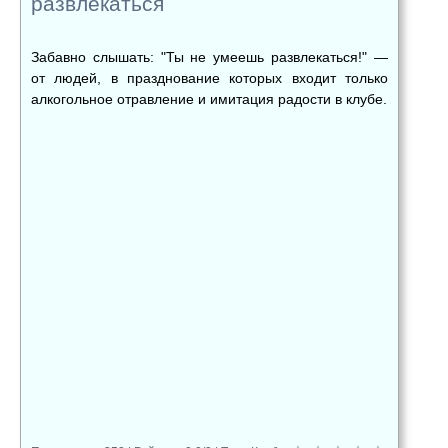
развлекаться
Забавно слышать: "Ты не умеешь развлекаться!" —
от людей, в празднование которых входит только
алкогольное отравление и имитация радости в клубе.
👍
👎
😂
0
0
0
😱
😡
😢
0
0
0