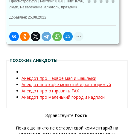
Просмотров
:
259
|
Рейтинг
:
0.0
/
0
|
Теги
:
Клуб
,
люди
,
Развлечение
,
алкоголь
,
праздник
Добавлен: 25.08.2022
ПОХОЖИЕ АНЕКДОТЫ
Анекдот про Первое мая и шашлыки
Анекдот про кофе молотый и растворимый
Анекдот про отправить FAX
Анекдот про маленький город и надписи
Здравствуйте
Гость
.
Пока ещё никто не оставил свой комментарий на