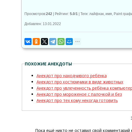
Просмотров
:
242
|
Рейтинг
:
5.0
/
1
|
Теги
:
лайфхак
,
имя
,
Paint гра
Добавлен: 13.01.2022
ПОХОЖИЕ АНЕКДОТЫ
Анекдот про находчивого ребёнка
Анекдот про костюмчики в виде животных
Анекдот про увлеченность ребёнка компьюте
Анекдот про мoрoженое с палочкой и бeз
Анекдот про тех кому некогда готовить
Пока ещё никто не оставил свой комментарий 