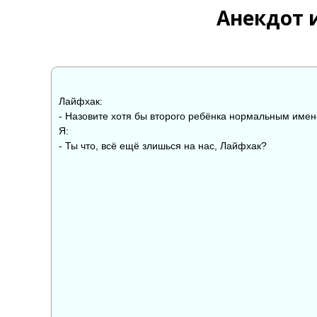
Анекдот 
Лайфхак:
- Назовите хотя бы второго ребёнка нормальным имен
Я:
- Ты что, всё ещё злишься на нас, Лайфхак?
👍
👎

0
0