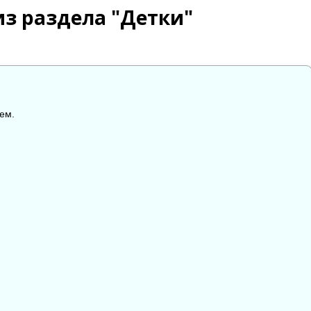
из раздела "Детки"
ем.

😱
😡
😢
0
0
0
0