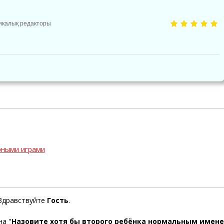
фикалық редакторы
рными играми
Здравствуйте
Гость
.
на "
Назовите хотя бы второго ребёнка нормальным имен