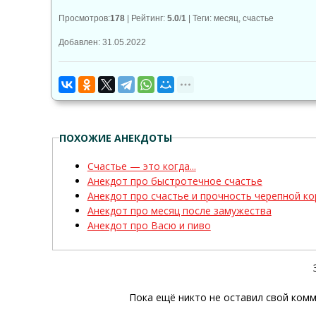
Просмотров
:
178
|
Рейтинг
:
5.0
/
1
|
Теги
:
месяц
,
счастье
Добавлен: 31.05.2022
ПОХОЖИЕ АНЕКДОТЫ
Счастье — это когда...
Анекдот про быстротечное счастье
Анекдот про счастье и прочность черепной к
Анекдот про месяц после замужества
Анекдот про Васю и пиво
Пока ещё никто не оставил свой комм