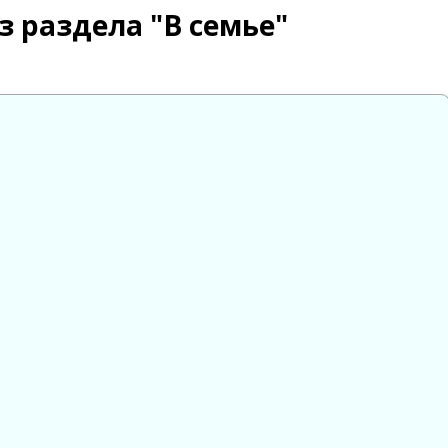
з раздела "В семье"

😱
😡
😢
0
0
0
0