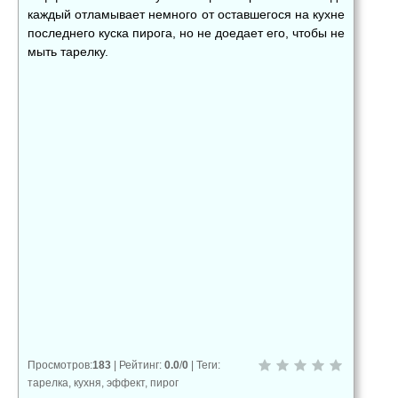
каждый отламывает немного от оставшегося на кухне
последнего куска пирога, но не доедает его, чтобы не
мыть тарелку.
👍
👎
😂
0
0
0
😱
😡
😢
0
0
0
Просмотров
:
183
|
Рейтинг
:
0.0
/
0
|
Теги
:
тарелка
,
кухня
,
эффект
,
пирог