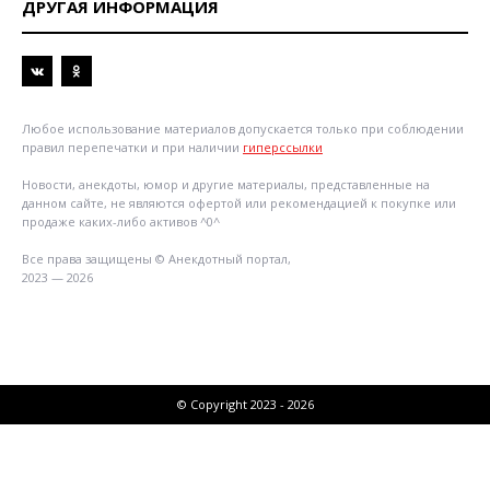
ДРУГАЯ ИНФОРМАЦИЯ
Любое использование материалов допускается только при соблюдении
правил перепечатки и при наличии
гиперссылки
Новости, анекдоты, юмор и другие материалы, представленные на
данном сайте, не являются офертой или рекомендацией к покупке или
продаже каких-либо активов ^0^
Все права защищены © Анекдотный портал,
2023 — 2026
© Copyright 2023 - 2026