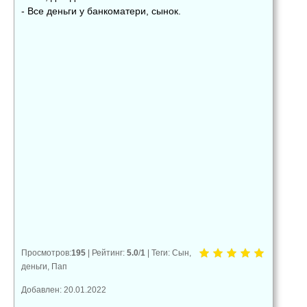
- Все деньги у банкоматери, сынок.
👍
👎
😂
0
0
0
😱
😡
😢
0
0
0
Просмотров
:
195
|
Рейтинг
:
5.0
/
1
|
Теги
:
Сын
,
деньги
,
Пап
Добавлен: 20.01.2022