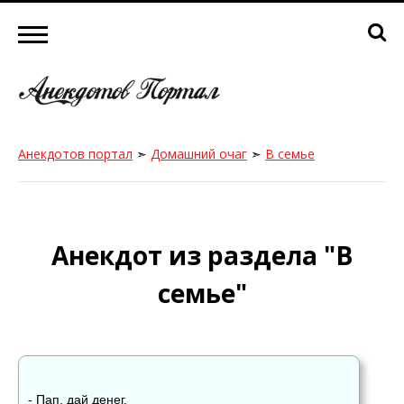
Анекдотов портал
➣
Домашний очаг
➣
В семье
Анекдот из раздела "В
семье"
- Пап, дай денег.