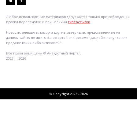
Любое использование материалов допускается только при соблюдении
правил перепечатки и при наличии
гиперссылки
Новости, анекдоты, юмор и другие материалы, представленные на
данном сайте, не являются офертой или рекомендацией к покупке или
продаже каких-либо активов ^0^
Все права защищены © Анекдотный портал,
2023 — 2026
© Copyright 2023 - 2026