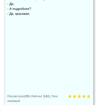
- Да.
- А подробнее?
- Да, красивая.
👍
👎
😂
0
0
0
😱
😡
😢
0
0
0
Просмотров
:
235
|
Рейтинг
:
5.0
/
1
|
Теги
:
любимый