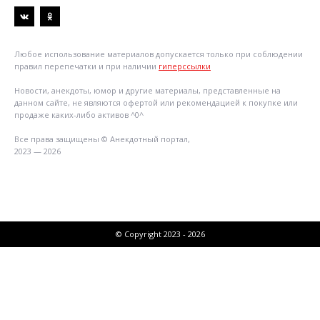
Любое использование материалов допускается только при соблюдении
правил перепечатки и при наличии
гиперссылки
Новости, анекдоты, юмор и другие материалы, представленные на
данном сайте, не являются офертой или рекомендацией к покупке или
продаже каких-либо активов ^0^
Все права защищены © Анекдотный портал,
2023 — 2026
© Copyright 2023 - 2026