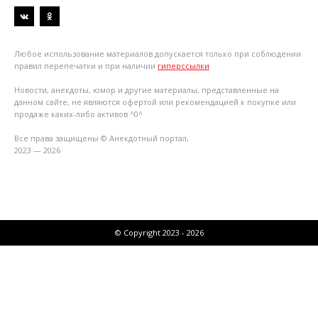
Любое использование материалов допускается только при соблюдении
правил перепечатки и при наличии
гиперссылки
Новости, анекдоты, юмор и другие материалы, представленные на
данном сайте, не являются офертой или рекомендацией к покупке или
продаже каких-либо активов ^0^
Все права защищены © Анекдотный портал,
2023 — 2026
© Copyright 2023 - 2026