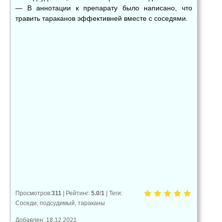
— В аннотации к препарату было написано, что
травить тараканов эффективней вместе с соседями.
👍
👎
😂
0
0
0
😱
😡
😢
0
0
0
Просмотров
:
311
|
Рейтинг
:
5.0
/
1
|
Теги
:
Соседи
,
подсудимый
,
тараканы
Добавлен: 18.12.2021