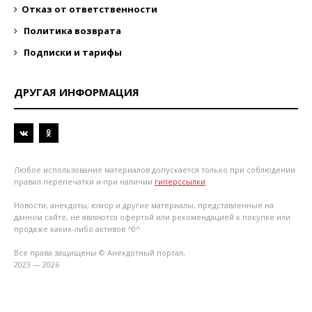
Отказ от ответственности
Политика возврата
Подписки и тарифы
ДРУГАЯ ИНФОРМАЦИЯ
Любое использование материалов допускается только при соблюдении
правил перепечатки и при наличии
гиперссылки
Новости, анекдоты, юмор и другие материалы, представленные на
данном сайте, не являются офертой или рекомендацией к покупке или
продаже каких-либо активов ^0^
Все права защищены © Анекдотный портал,
2023 — 2026