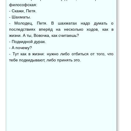
философская:
- Скажи, Петя.
- Шахматы.
- Молодец, Петя. В шахматах надо думать о
последствиях вперёд на несколько ходов, как в
жизни. А ты, Вовочка, как считаешь?
- Подкидной дурак.
- А почему?
- Тут как в жизни: нужно либо отбиться от того, что
тебе подкидывают, либо принять это.
👍
👎
😂
0
0
0
😱
😡
😢