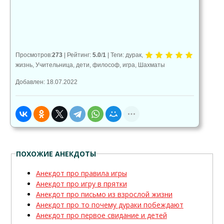
0
0
0
Просмотров
:
273
|
Рейтинг
:
5.0
/
1
|
Теги
:
дурак
,
жизнь
,
Учительница
,
дети
,
философ
,
игра
,
Шахматы
Добавлен: 18.07.2022
ПОХОЖИЕ АНЕКДОТЫ
Анекдот про правила игры
Анекдот про игру в прятки
Анекдот про письмо из взрослой жизни
Анекдот про то почему дураки побеждают
Анекдот про первое свидание и детей