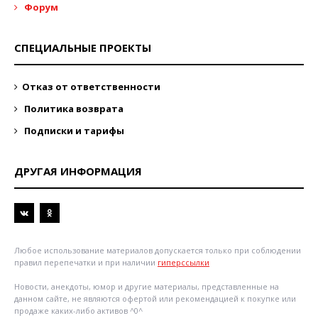
Форум
СПЕЦИАЛЬНЫЕ ПРОЕКТЫ
Отказ от ответственности
Политика возврата
Подписки и тарифы
ДРУГАЯ ИНФОРМАЦИЯ
Любое использование материалов допускается только при соблюдении
правил перепечатки и при наличии
гиперссылки
Новости, анекдоты, юмор и другие материалы, представленные на
данном сайте, не являются офертой или рекомендацией к покупке или
продаже каких-либо активов ^0^