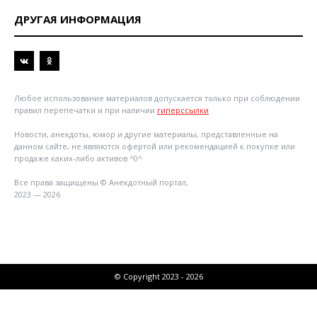
ДРУГАЯ ИНФОРМАЦИЯ
Любое использование материалов допускается только при соблюдении
правил перепечатки и при наличии
гиперссылки
Новости, анекдоты, юмор и другие материалы, представленные на
данном сайте, не являются офертой или рекомендацией к покупке или
продаже каких-либо активов ^0^
Все права защищены © Анекдотный портал,
2023 — 2026
© Copyright 2023 - 2026