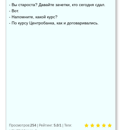
- Вы староста? Давайте зачетки, кто сегодня сдал.
- Вот.
- Напомните, какой курс?
- По курсу Центробанка, как и договаривались.
👍
👎
😂
0
0
0
😱
😡
😢
0
0
0
Просмотров
:
254
|
Рейтинг
:
5.0
/
1
|
Теги
: