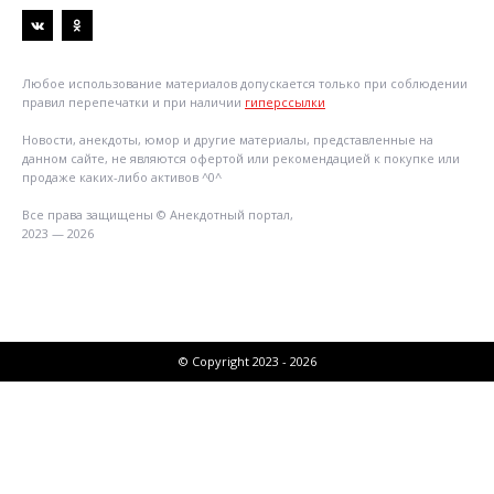
Любое использование материалов допускается только при соблюдении
правил перепечатки и при наличии
гиперссылки
Новости, анекдоты, юмор и другие материалы, представленные на
данном сайте, не являются офертой или рекомендацией к покупке или
продаже каких-либо активов ^0^
Все права защищены © Анекдотный портал,
2023 — 2026
© Copyright 2023 - 2026