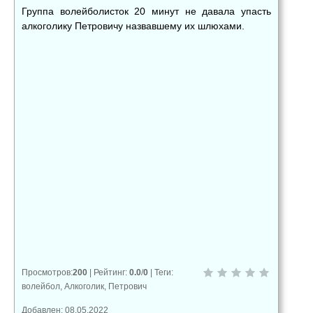
Группа волейболисток 20 минут не давала упасть
алкоголику Петровичу назвавшему их шлюхами.
👍
👎
😂
0
0
0
😱
😡
😢
0
0
0
Просмотров
:
200
|
Рейтинг
:
0.0
/
0
|
Теги
:
волейбол
,
Алкоголик
,
Петрович
Добавлен: 08.05.2022