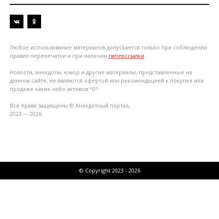
Любое использование материалов допускается только при соблюдении
правил перепечатки и при наличии
гиперссылки
Новости, анекдоты, юмор и другие материалы, представленные на
данном сайте, не являются офертой или рекомендацией к покупке или
продаже каких-либо активов ^0^
Все права защищены © Анекдотный портал,
2023 — 2026
© Copyright 2023 - 2026