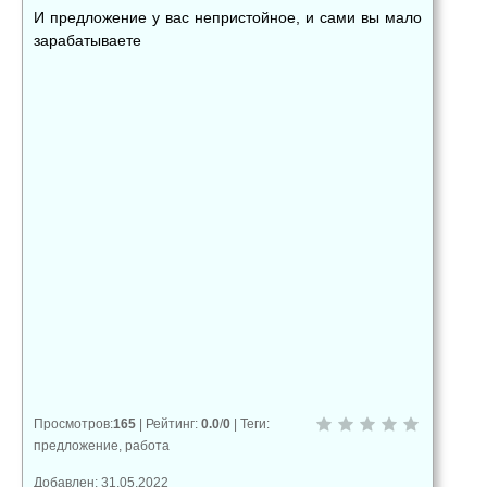
И предложение у вас непристойное, и сами вы мало
зарабатываете
👍
👎
😂
0
0
0
😱
😡
😢
0
0
0
Просмотров
:
165
|
Рейтинг
:
0.0
/
0
|
Теги
:
предложение
,
работа
Добавлен: 31.05.2022