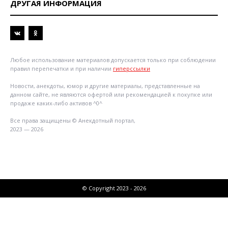
ДРУГАЯ ИНФОРМАЦИЯ
Любое использование материалов допускается только при соблюдении
правил перепечатки и при наличии
гиперссылки
Новости, анекдоты, юмор и другие материалы, представленные на
данном сайте, не являются офертой или рекомендацией к покупке или
продаже каких-либо активов ^0^
Все права защищены © Анекдотный портал,
2023 — 2026
© Copyright 2023 - 2026